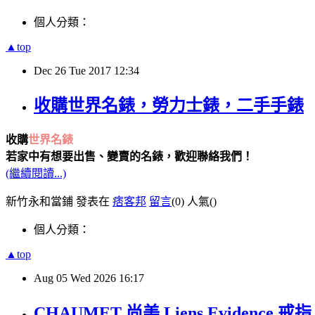
個人分類：
▲top
Dec
26
Tue
2017
12:34
收購世界名錶，勞力士錶，二手手錶
收購
世界名錶
若家中有想要出售、變賣的名錶，歡迎聯絡我們！
(繼續閱讀...)
新竹永和當鋪 發表在
痞客邦
留言
(0)
人氣(
)
個人分類：
▲top
Aug
05
Wed
2026
16:17
CHAUMET 尚美 Liens Evidence 戒指