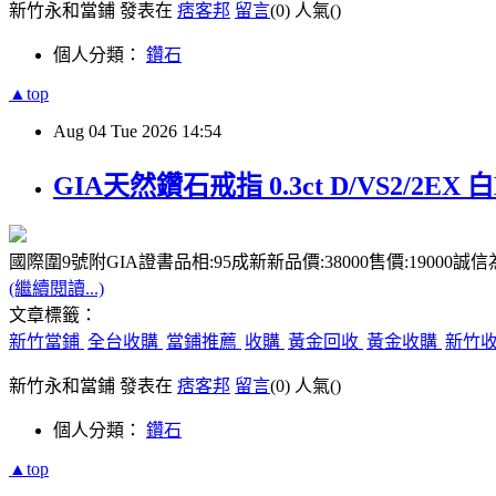
新竹永和當鋪 發表在
痞客邦
留言
(0)
人氣(
)
個人分類：
鑽石
▲top
Aug
04
Tue
2026
14:54
GIA天然鑽石戒指 0.3ct D/VS2/2EX 白
國際圍9號附GIA證書品相:95成新新品價:38000售價:19000誠
(繼續閱讀...)
文章標籤：
新竹當鋪
全台收購
當鋪推薦
收購
黃金回收
黃金收購
新竹
新竹永和當鋪 發表在
痞客邦
留言
(0)
人氣(
)
個人分類：
鑽石
▲top