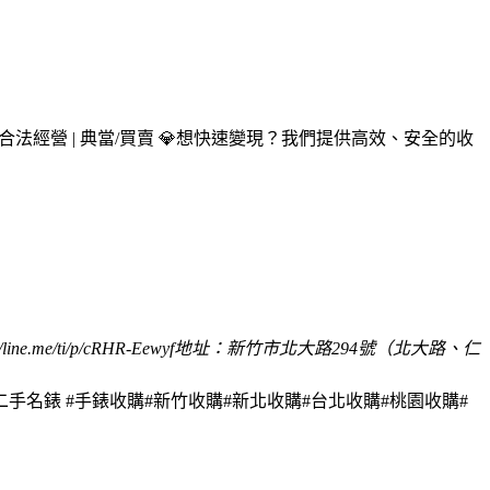
合法經營 | 典當/買賣 💎
想快速變現？我們提供高效、安全的收
/line.me/ti/p/cRHR-Eewyf
地址：新竹市北大路294號（北大路、仁
二手名錶 #手錶收購#新竹收購#新北收購#台北收購#桃園收購#