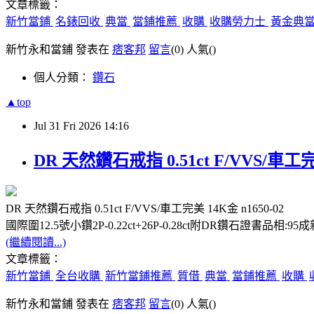
文章標籤：
新竹當鋪
名錶回收
典當
當鋪推薦
收購
收購勞力士
黃金典
新竹永和當鋪 發表在
痞客邦
留言
(0)
人氣(
)
個人分類：
鑽石
▲top
Jul
31
Fri
2026
14:16
DR 天然鑽石戒指 0.51ct F/VVS/車工完美
DR 天然鑽石戒指 0.51ct F/VVS/車工完美 14K金 n1650-02
國際圍12.5號小鑽2P-0.22ct+26P-0.28ct附DR鑽石證書品相:9
(繼續閱讀...)
文章標籤：
新竹當鋪
全台收購
新竹當鋪推薦
質借
典當
當鋪推薦
收購
新竹永和當鋪 發表在
痞客邦
留言
(0)
人氣(
)