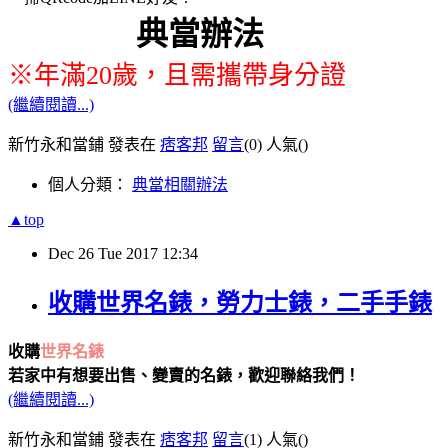
典當
※年滿20歲，且需攜帶身分證
(繼續閱讀...)
新竹永和當鋪 發表在
痞客邦
留言
(0)
人氣(
)
個人分類：
典當相關辦法
▲top
Dec
26
Tue
2017
12:34
收購世界名錶，勞力士錶，二手手錶
收購
世界名錶
若家中有想要出售、變賣的名錶，歡迎聯絡我們！
(繼續閱讀...)
新竹永和當鋪 發表在
痞客邦
留言
(1)
人氣(
)