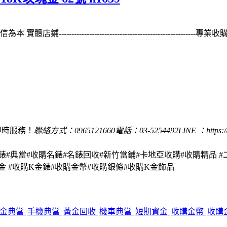
0誠信為本 實體店鋪
------------------------------------------------------
專業收購 
即時服務！
聯絡方式：0965121660
電話：03-5254492
LINE ：https:/
手錶#典當#收購名錶#名錶回收#新竹當鋪#卡地亞收購#收購精品 #
金 #收購K金錶#收購金幣#收購銀條#收購K金飾品
金典當
手機典當
黃金回收
機車典當
短期資金
收購金幣
收購