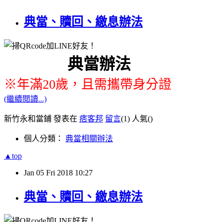
典當、贖回、繳息辦法
典當
※年滿20歲，且需攜帶身分證
(繼續閱讀...)
新竹永和當鋪 發表在
痞客邦
留言
(1)
人氣(
)
個人分類：
典當相關辦法
▲top
Jan
05
Fri
2018
10:27
典當、贖回、繳息辦法