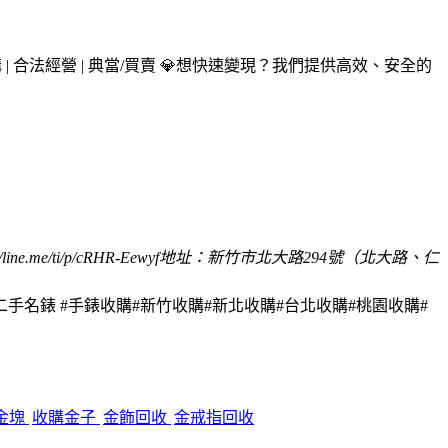
| 合法經營 | 典當/買賣 💎
想快速變現？我們提供高效、安全的
/line.me/ti/p/cRHR-Eewyf
地址：新竹市北大路294號（北大路、仁
二手名錶 #手錶收購#新竹收購#新北收購#台北收購#桃園收購#
金塊
收購金子
金飾回收
金戒指回收