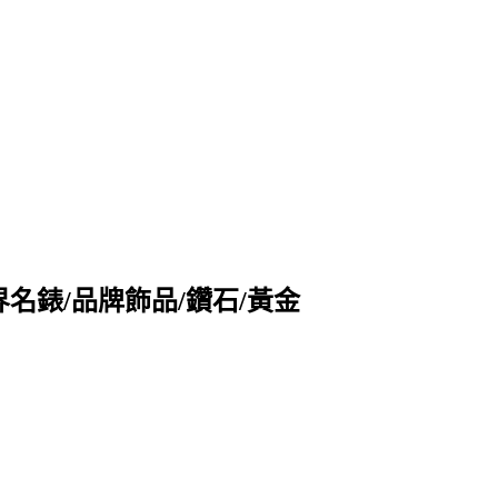
收購世界名錶/品牌飾品/鑽石/黃金