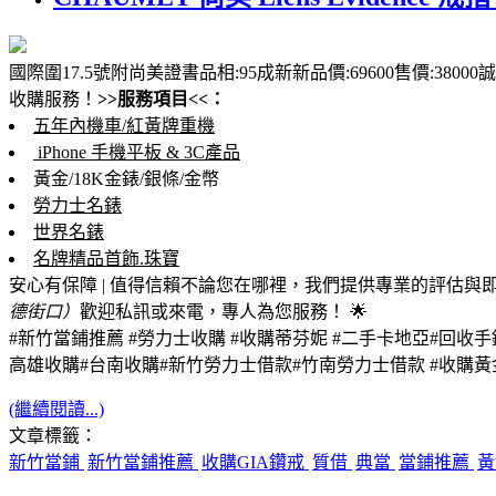
國際圍17.5號附尚美證書品相:95成新新品價:69600售價:3800
收購服務！
>>服務項目<<：
五年內機車/紅黃牌重機
iPhone 手機平板 & 3C產品
黃金/18K金錶/銀條/金幣
勞力士名錶
世界名錶
名牌精品首飾.珠寶
安心有保障 | 值得信賴
不論您在哪裡，我們提供專業的評估與
德街口）
歡迎私訊或來電，專人為您服務！ 🌟
#新竹當鋪推薦 #勞力士收購 #收購蒂芬妮 #二手卡地亞#回收
高雄收購#台南收購#新竹勞力士借款
#竹南勞力士借款 #收購黃
(繼續閱讀...)
文章標籤：
新竹當鋪
新竹當鋪推薦
收購GIA鑽戒
質借
典當
當鋪推薦
黃