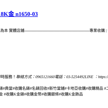
8K金 n1650-03
誠信為本 實體店鋪
------------------------------------------------------
專業收購 | 
即時服務！
聯絡方式：0965121660
電話：03-5254492
LINE ：https:/
手錶#典當#收購名錶#名錶回收#新竹當鋪#卡地亞收購#收購精品 #
金 #收購K金錶#收購金幣#收購銀條#收購K金飾品