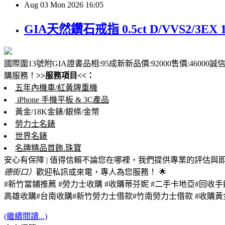
Aug
03
Mon
2026
16:05
GIA天然鑽石戒指 0.5ct D/VVS2/3EX 1
國際圍13號附GIA證書品相:95成新新品價:92000售價:46000
購服務！
>>服務項目<<：
五年內機車/紅黃牌重機
iPhone 手機平板 & 3C產品
黃金/18K金錶/銀條/金幣
勞力士名錶
世界名錶
名牌精品首飾.珠寶
安心有保障 | 值得信賴
不論您在哪裡，我們提供專業的評估與
德街口）
歡迎私訊或來電，專人為您服務！ 🌟
#新竹當鋪推薦 #勞力士收購 #收購蒂芬妮 #二手卡地亞#回收
高雄收購#台南收購#新竹勞力士借款
#竹南勞力士借款 #收購黃
(繼續閱讀...)