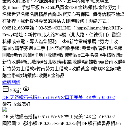
全的收購服務！
>>服務項目<<：
五年內機車/紅黃牌重
機 iPhone 手機平板 & 3C產品黃金/18K金錶/銀條/金幣勞力士
名錶世界名錶名牌精品首飾.珠寶安心有保障 | 值得信賴不論您
在哪裡，我們提供專業的評估與即時服務！聯絡方式：
0965121660電話：03-5254492LINE ：https://line.me/ti/p/cRHR-
Eewyf地址：新竹市北大路294號（北大路、仁德街口）歡迎
私訊或來電，專人為您服務！ 🌟#新竹當鋪推薦 #勞力士收
購 #收購蒂芬妮 #二手卡地亞#回收手錶#典當#收購名錶#名錶
回收#新竹當鋪#卡地亞收購#收購精品 #二手名錶 #手錶收購#
新竹收購#新北收購#台北收購#桃園收購#高雄收購#台南收購#
新竹勞力士借款#竹南勞力士借款 #收購黃金 #收購K金錶#收
購金幣#收購銀條#收購K金飾品
繼續閱讀
5天前
DR 天然鑽石戒指 0.51ct F/VVS/車工完美 14K金 n1650-02
鑽石
收藏嗜好
DR 天然鑽石戒指 0.51ct F/VVS/車工完美 14K金 n1650-02
國際圍12.5號小鑽2P-0.22ct+26P-0.28ct附DR鑽石證書品相:95