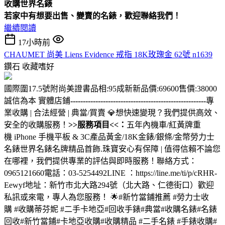
收購
世界名錶
若家中有想要出售、變賣的名錶，歡迎聯絡我們！
繼續閱讀
17小時前
CHAUMET 尚美 Liens Evidence 戒指 18K玫瑰金 62號 n1639
鑽石
收藏嗜好
國際圍17.5號附尚美證書品相:95成新新品價:69600售價:38000
誠信為本 實體店鋪
------------------------------------------------------
專
業收購 | 合法經營 | 典當/買賣 💎想快速變現？我們提供高效、
安全的收購服務！
>>服務項目<<：
五年內機車/紅黃牌重
機 iPhone 手機平板 & 3C產品黃金/18K金錶/銀條/金幣勞力士
名錶世界名錶名牌精品首飾.珠寶安心有保障 | 值得信賴不論您
在哪裡，我們提供專業的評估與即時服務！聯絡方式：
0965121660電話：03-5254492LINE ：https://line.me/ti/p/cRHR-
Eewyf地址：新竹市北大路294號（北大路、仁德街口）歡迎
私訊或來電，專人為您服務！ 🌟#新竹當鋪推薦 #勞力士收
購 #收購蒂芬妮 #二手卡地亞#回收手錶#典當#收購名錶#名錶
回收#新竹當鋪#卡地亞收購#收購精品 #二手名錶 #手錶收購#