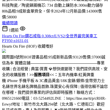
科技陶瓷／陶瓷錶圈機芯: 734 自動上鍊防水:300m動力儲存
80h品相:9成新盒單齊全，保卡2024年12月新品價:143000售
價:58000
繼續閱讀
1週前
Hearts On Fire鑽石戒指 0.308ct/E/VS2/全世界最完美車工
PT950 n1631-01
Hearts On Fire (HOF)
收藏嗜好
國際圍8號附HOF證書品相:95成新新品價:93120售價:37000誠
信為本 實體店鋪
------------------------------------------------------
專業
收購 | 合法經營 | 典當/買賣 💎想快速變現？我們提供高效、安
全的收購服務！
>>服務項目<<：
五年內機車/紅黃牌重
機 iPhone 手機平板 & 3C產品黃金/18K金錶/銀條/金幣勞力士
名錶世界名錶名牌精品首飾.珠寶安心有保障 | 值得信賴不論您
在哪裡，我們提供專業的評估與即時服務！聯絡方式：
0965121660電話：03-5254492LINE ：https://line.me/ti/p/cRHR-
Eewyf地址：新竹市北大路294號（北大路、仁德街口）歡迎