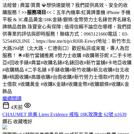
法經營 | 典當/買賣 💎想快速變現？我們提供高效、安全的收
購服務！
>>服務項目<<：
五年內機車/紅黃牌重機 iPhone 手機
平板 & 3C產品黃金/18K金錶/銀條/金幣勞力士名錶世界名錶名
牌精品首飾.珠寶安心有保障 | 值得信賴不論您在哪裡，我們提
供專業的評估與即時服務！聯絡方式：0965121660電話：03-
5254492LINE ：https://line.me/ti/p/cRHR-Eewyf地址：新竹市北
大路294號（北大路、仁德街口）歡迎私訊或來電，專人為您
服務！ 🌟#新竹當鋪推薦 #勞力士收購 #收購蒂芬妮 #二手卡地
亞#回收手錶#典當#收購名錶#名錶回收#新竹當鋪#卡地亞收購
#收購精品 #二手名錶 #手錶收購#新竹收購#新北收購#台北收
購#桃園收購#高雄收購#台南收購#新竹勞力士借款#竹南勞力
士借款 #收購黃金 #收購K金錶#收購金幣#收購銀條#收購K金
飾品
繼續閱讀
4天前
CHAUMET 尚美 Liens Evidence 戒指 18K玫瑰金 62號 n1639
鑽石
收藏嗜好