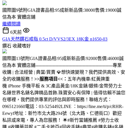
國際圍9號附GIA證書品相:95成新新品價:38000售價:19000誠
信為本 實體店鋪
繼續閱讀
6天前
GIA天然鑽石戒指 0.5ct D/VVS2/3EX 18K金 n1650-03
鑽石
收藏嗜好
國際圍13號附GIA證書品相:95成新新品價:92000售價:46000誠
信為本 實體店鋪
------------------------------------------------------
專業
收購 | 合法經營 | 典當/買賣 💎想快速變現？我們提供高效、安
全的收購服務！
>>服務項目<<：
五年內機車/紅黃牌重
機 iPhone 手機平板 & 3C產品黃金/18K金錶/銀條/金幣勞力士
名錶世界名錶名牌精品首飾.珠寶安心有保障 | 值得信賴不論您
在哪裡，我們提供專業的評估與即時服務！聯絡方式：
0965121660電話：03-5254492LINE ：https://line.me/ti/p/cRHR-
Eewyf地址：新竹市北大路294號（北大路、仁德街口）歡迎
私訊或來電，專人為您服務！ 🌟#新竹當鋪推薦 #勞力士收
購 #收購蒂芬妮 #二手卡地亞#回收手錶#典當#收購名錶#名錶