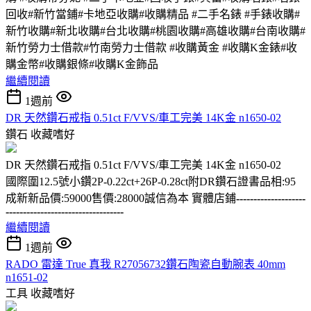
回收#新竹當鋪#卡地亞收購#收購精品 #二手名錶 #手錶收購#
新竹收購#新北收購#台北收購#桃園收購#高雄收購#台南收購#
新竹勞力士借款#竹南勞力士借款 #收購黃金 #收購K金錶#收
購金幣#收購銀條#收購K金飾品
繼續閱讀
1週前
DR 天然鑽石戒指 0.51ct F/VVS/車工完美 14K金 n1650-02
鑽石
收藏嗜好
DR 天然鑽石戒指 0.51ct F/VVS/車工完美 14K金 n1650-02
國際圍12.5號小鑽2P-0.22ct+26P-0.28ct附DR鑽石證書品相:95
成新新品價:59000售價:28000誠信為本 實體店鋪
--------------------
----------------------------------
繼續閱讀
1週前
RADO 雷達 True 真我 R27056732鑽石陶瓷自動腕表 40mm
n1651-02
工具
收藏嗜好