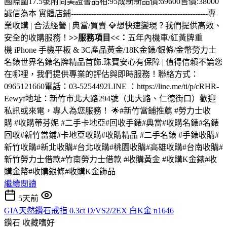
國際圍17.5號附尚美證書品相:95成新新品價:69600售價:38000
誠信為本 實體店鋪
------------------------------------------------------
專
業收購 | 合法經營 | 典當/買賣 💎想快速變現？我們提供高效、
安全的收購服務！
>>服務項目<<：
五年內機車/紅黃牌重
機 iPhone 手機平板 & 3C產品黃金/18K金錶/銀條/金幣勞力士
名錶世界名錶名牌精品首飾.珠寶安心有保障 | 值得信賴不論您
在哪裡，我們提供專業的評估與即時服務！聯絡方式：
0965121660電話：03-5254492LINE ：https://line.me/ti/p/cRHR-
Eewyf地址：新竹市北大路294號（北大路、仁德街口）歡迎
私訊或來電，專人為您服務！ 🌟#新竹當鋪推薦 #勞力士收
購 #收購蒂芬妮 #二手卡地亞#回收手錶#典當#收購名錶#名錶
回收#新竹當鋪#卡地亞收購#收購精品 #二手名錶 #手錶收購#
新竹收購#新北收購#台北收購#桃園收購#高雄收購#台南收購#
新竹勞力士借款#竹南勞力士借款 #收購黃金 #收購K金錶#收
購金幣#收購銀條#收購K金飾品
繼續閱讀
5天前
GIA天然鑽石戒指 0.3ct D/VS2/2EX 白K金 n1646
鑽石
收藏嗜好