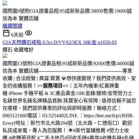
國際圍9號附GIA證書品相:95成新新品價:38000售價:19000誠
信為本 實體店鋪
繼續閱讀
6天前
GIA天然鑽石戒指 0.5ct D/VVS2/3EX 18K金 n1650-03
鑽石
收藏嗜好
國際圍13號附GIA證書品相:95成新新品價:92000售價:46000誠
信為本 實體店鋪
------------------------------------------------------
專業
收購 | 合法經營 | 典當/買賣 💎想快速變現？我們提供高效、安
全的收購服務！
>>服務項目<<：
五年內機車/紅黃牌重
機 iPhone 手機平板 & 3C產品黃金/18K金錶/銀條/金幣勞力士
名錶世界名錶名牌精品首飾.珠寶安心有保障 | 值得信賴不論您
在哪裡，我們提供專業的評估與即時服務！聯絡方式：
0965121660電話：03-5254492LINE ：https://line.me/ti/p/cRHR-
Eewyf地址：新竹市北大路294號（北大路、仁德街口）歡迎
私訊或來電，專人為您服務！ 🌟#新竹當鋪推薦 #勞力士收
購 #收購蒂芬妮 #二手卡地亞#回收手錶#典當#收購名錶#名錶