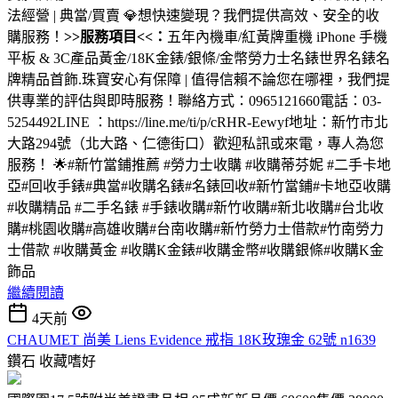
法經營 | 典當/買賣 💎想快速變現？我們提供高效、安全的收
購服務！
>>服務項目<<：
五年內機車/紅黃牌重機 iPhone 手機
平板 & 3C產品黃金/18K金錶/銀條/金幣勞力士名錶世界名錶名
牌精品首飾.珠寶安心有保障 | 值得信賴不論您在哪裡，我們提
供專業的評估與即時服務！聯絡方式：0965121660電話：03-
5254492LINE ：https://line.me/ti/p/cRHR-Eewyf地址：新竹市北
大路294號（北大路、仁德街口）歡迎私訊或來電，專人為您
服務！ 🌟#新竹當鋪推薦 #勞力士收購 #收購蒂芬妮 #二手卡地
亞#回收手錶#典當#收購名錶#名錶回收#新竹當鋪#卡地亞收購
#收購精品 #二手名錶 #手錶收購#新竹收購#新北收購#台北收
購#桃園收購#高雄收購#台南收購#新竹勞力士借款#竹南勞力
士借款 #收購黃金 #收購K金錶#收購金幣#收購銀條#收購K金
飾品
繼續閱讀
4天前
CHAUMET 尚美 Liens Evidence 戒指 18K玫瑰金 62號 n1639
鑽石
收藏嗜好