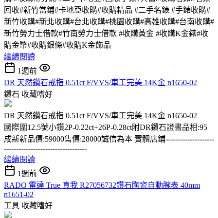
回收#新竹當鋪#卡地亞收購#收購精品 #二手名錶 #手錶收購#
新竹收購#新北收購#台北收購#桃園收購#高雄收購#台南收購#
新竹勞力士借款#竹南勞力士借款 #收購黃金 #收購K金錶#收
購金幣#收購銀條#收購K金飾品
繼續閱讀
1週前
DR 天然鑽石戒指 0.51ct F/VVS/車工完美 14K金 n1650-02
鑽石
收藏嗜好
DR 天然鑽石戒指 0.51ct F/VVS/車工完美 14K金 n1650-02
國際圍12.5號小鑽2P-0.22ct+26P-0.28ct附DR鑽石證書品相:95
成新新品價:59000售價:28000誠信為本 實體店鋪
--------------------
----------------------------------
繼續閱讀
1週前
RADO 雷達 True 真我 R27056732鑽石陶瓷自動腕表 40mm
n1651-02
工具
收藏嗜好