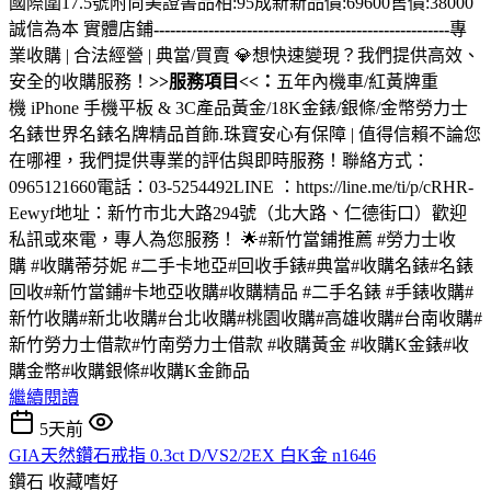
國際圍17.5號附尚美證書品相:95成新新品價:69600售價:38000
誠信為本 實體店鋪
------------------------------------------------------
專
業收購 | 合法經營 | 典當/買賣 💎想快速變現？我們提供高效、
安全的收購服務！
>>服務項目<<：
五年內機車/紅黃牌重
機 iPhone 手機平板 & 3C產品黃金/18K金錶/銀條/金幣勞力士
名錶世界名錶名牌精品首飾.珠寶安心有保障 | 值得信賴不論您
在哪裡，我們提供專業的評估與即時服務！聯絡方式：
0965121660電話：03-5254492LINE ：https://line.me/ti/p/cRHR-
Eewyf地址：新竹市北大路294號（北大路、仁德街口）歡迎
私訊或來電，專人為您服務！ 🌟#新竹當鋪推薦 #勞力士收
購 #收購蒂芬妮 #二手卡地亞#回收手錶#典當#收購名錶#名錶
回收#新竹當鋪#卡地亞收購#收購精品 #二手名錶 #手錶收購#
新竹收購#新北收購#台北收購#桃園收購#高雄收購#台南收購#
新竹勞力士借款#竹南勞力士借款 #收購黃金 #收購K金錶#收
購金幣#收購銀條#收購K金飾品
繼續閱讀
5天前
GIA天然鑽石戒指 0.3ct D/VS2/2EX 白K金 n1646
鑽石
收藏嗜好