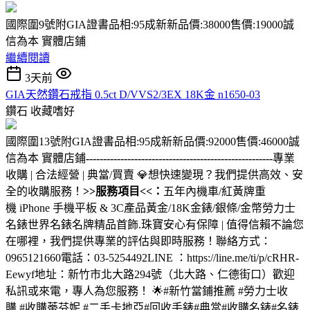
國際圍9號附GIA證書品相:95成新新品價:38000售價:19000誠
信為本 實體店鋪
繼續閱讀
3天前
GIA天然鑽石戒指 0.5ct D/VVS2/3EX 18K金 n1650-03
鑽石
收藏嗜好
國際圍13號附GIA證書品相:95成新新品價:92000售價:46000誠
信為本 實體店鋪
------------------------------------------------------
專業
收購 | 合法經營 | 典當/買賣 💎想快速變現？我們提供高效、安
全的收購服務！
>>服務項目<<：
五年內機車/紅黃牌重
機 iPhone 手機平板 & 3C產品黃金/18K金錶/銀條/金幣勞力士
名錶世界名錶名牌精品首飾.珠寶安心有保障 | 值得信賴不論您
在哪裡，我們提供專業的評估與即時服務！聯絡方式：
0965121660電話：03-5254492LINE ：https://line.me/ti/p/cRHR-
Eewyf地址：新竹市北大路294號（北大路、仁德街口）歡迎
私訊或來電，專人為您服務！ 🌟#新竹當鋪推薦 #勞力士收
購 #收購蒂芬妮 #二手卡地亞#回收手錶#典當#收購名錶#名錶