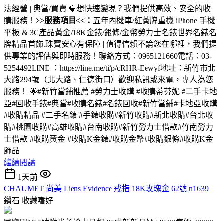
法經營 | 典當/買賣 💎想快速變現？我們提供高效、安全的收
購服務！
>>服務項目<<：
五年內機車/紅黃牌重機 iPhone 手機
平板 & 3C產品黃金/18K金錶/銀條/金幣勞力士名錶世界名錶名
牌精品首飾.珠寶安心有保障 | 值得信賴不論您在哪裡，我們提
供專業的評估與即時服務！聯絡方式：0965121660電話：03-
5254492LINE ：https://line.me/ti/p/cRHR-Eewyf地址：新竹市北
大路294號（北大路、仁德街口）歡迎私訊或來電，專人為您
服務！ 🌟#新竹當鋪推薦 #勞力士收購 #收購蒂芬妮 #二手卡地
亞#回收手錶#典當#收購名錶#名錶回收#新竹當鋪#卡地亞收購
#收購精品 #二手名錶 #手錶收購#新竹收購#新北收購#台北收
購#桃園收購#高雄收購#台南收購#新竹勞力士借款#竹南勞力
士借款 #收購黃金 #收購K金錶#收購金幣#收購銀條#收購K金
飾品
繼續閱讀
1天前
CHAUMET 尚美 Liens Evidence 戒指 18K玫瑰金 62號 n1639
鑽石
收藏嗜好