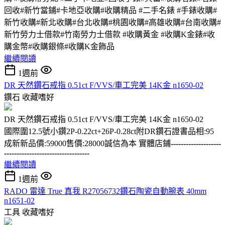
回收#新竹當鋪#卡地亞收購#收購精品 #二手名錶 #手錶收購#
新竹收購#新北收購#台北收購#桃園收購#高雄收購#台南收購#
新竹勞力士借款#竹南勞力士借款 #收購黃金 #收購K金錶#收
購金幣#收購銀條#收購K金飾品
繼續閱讀
1週前
DR 天然鑽石戒指 0.51ct F/VVS/車工完美 14K金 n1650-02
鑽石
收藏嗜好
DR 天然鑽石戒指 0.51ct F/VVS/車工完美 14K金 n1650-02
國際圍12.5號小鑽2P-0.22ct+26P-0.28ct附DR鑽石證書品相:95
成新新品價:59000售價:28000誠信為本 實體店鋪
--------------------
----------------------------------
繼續閱讀
1週前
RADO 雷達 True 真我 R27056732鑽石陶瓷自動腕表 40mm
n1651-02
工具
收藏嗜好