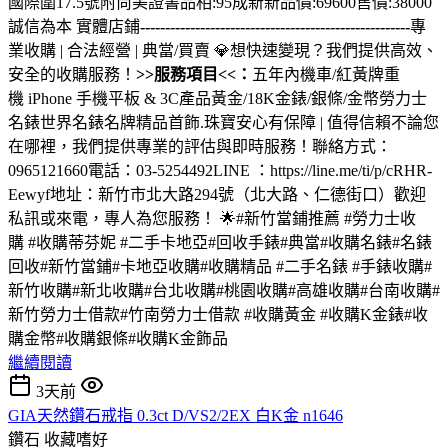
國際圍17.5號附尚美證書品相:95成新新品價:69600售價:38000
誠信為本 實體店鋪
------------------------------------------------------
專
業收購 | 合法經營 | 典當/買賣 💎想快速變現？我們提供高效、
安全的收購服務！
>>服務項目<<：
五年內機車/紅黃牌重
機 iPhone 手機平板 & 3C產品黃金/18K金錶/銀條/金幣勞力士
名錶世界名錶名牌精品首飾.珠寶安心有保障 | 值得信賴不論您
在哪裡，我們提供專業的評估與即時服務！聯絡方式：
0965121660電話：03-5254492LINE ：https://line.me/ti/p/cRHR-
Eewyf地址：新竹市北大路294號（北大路、仁德街口）歡迎
私訊或來電，專人為您服務！ 🌟#新竹當鋪推薦 #勞力士收
購 #收購蒂芬妮 #二手卡地亞#回收手錶#典當#收購名錶#名錶
回收#新竹當鋪#卡地亞收購#收購精品 #二手名錶 #手錶收購#
新竹收購#新北收購#台北收購#桃園收購#高雄收購#台南收購#
新竹勞力士借款#竹南勞力士借款 #收購黃金 #收購K金錶#收
購金幣#收購銀條#收購K金飾品
繼續閱讀
3天前
GIA天然鑽石戒指 0.3ct D/VS2/2EX 白K金 n1646
鑽石
收藏嗜好