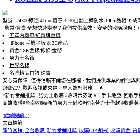
型號:124300錶徑:41mm機芯:3230自動上鍊防水:100m品相:
| 典當/買賣 💎
想快速變現？我們提供高效、安全的收購服務！
五年內機車/紅黃牌重機
iPhone 手機平板 & 3C產品
黃金/18K金錶/銀條/金幣
勞力士名錶
世界名錶
名牌精品首飾.珠寶
安心有保障 | 值得信賴
不論您在哪裡，我們提供專業的評估與
德街口）
歡迎私訊或來電，專人為您服務！ 🌟
#新竹當鋪推薦 #勞力士收購 #收購蒂芬妮 #二手卡地亞#回收
高雄收購#台南收購#新竹勞力士借款
#竹南勞力士借款 #收購黃
(繼續閱讀...)
文章標籤：
新竹當鋪
全台收購
新竹當鋪推薦
收購GIA鑽戒
收購黃金
質