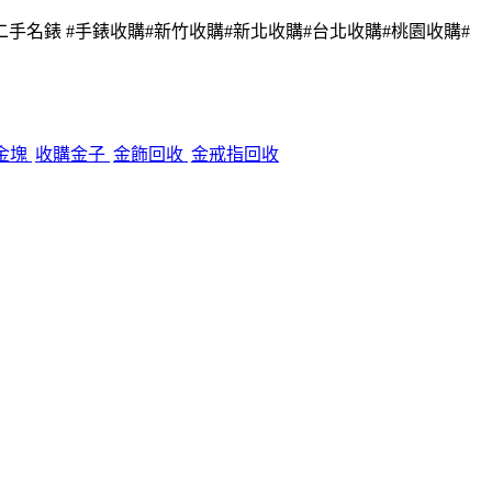
二手名錶 #手錶收購#新竹收購#新北收購#台北收購#桃園收購#
金塊
收購金子
金飾回收
金戒指回收