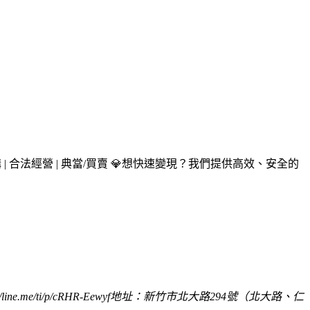
| 合法經營 | 典當/買賣 💎
想快速變現？我們提供高效、安全的
/line.me/ti/p/cRHR-Eewyf
地址：新竹市北大路294號（北大路、仁