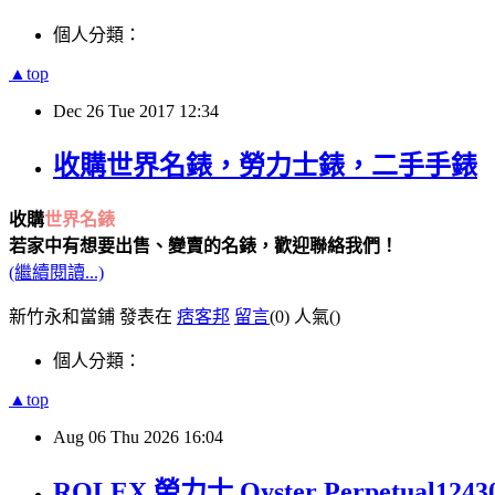
個人分類：
▲top
Dec
26
Tue
2017
12:34
收購世界名錶，勞力士錶，二手手錶
收購
世界名錶
若家中有想要出售、變賣的名錶，歡迎聯絡我們！
(繼續閱讀...)
新竹永和當鋪 發表在
痞客邦
留言
(0)
人氣(
)
個人分類：
▲top
Aug
06
Thu
2026
16:04
ROLEX 勞力士 Oyster Perpetual1