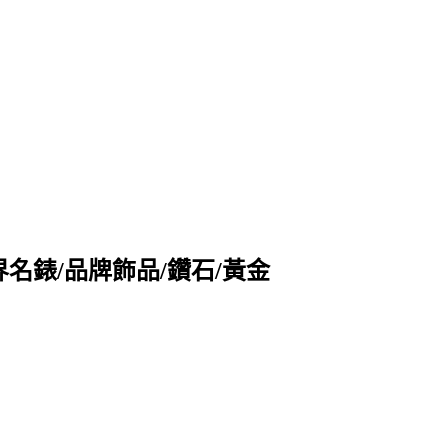
收購世界名錶/品牌飾品/鑽石/黃金