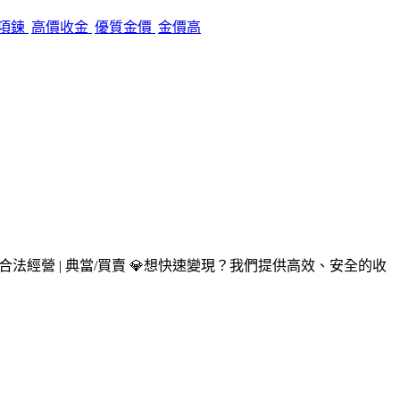
項鍊
高價收金
優質金價
金價高
合法經營 | 典當/買賣 💎
想快速變現？我們提供高效、安全的收