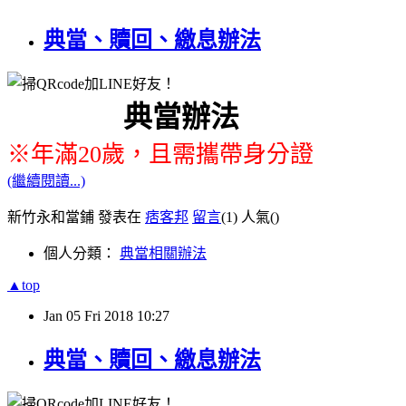
典當、贖回、繳息辦法
典當
※年滿20歲，且需攜帶身分證
(繼續閱讀...)
新竹永和當鋪 發表在
痞客邦
留言
(1)
人氣(
)
個人分類：
典當相關辦法
▲top
Jan
05
Fri
2018
10:27
典當、贖回、繳息辦法