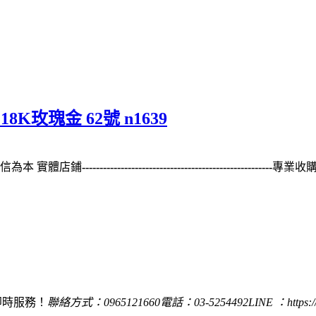
 18K玫瑰金 62號 n1639
0誠信為本 實體店鋪
------------------------------------------------------
專業收購 
即時服務！
聯絡方式：0965121660
電話：03-5254492
LINE ：https:/