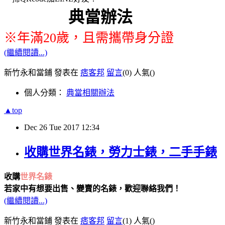
典當
※年滿20歲，且需攜帶身分證
(繼續閱讀...)
新竹永和當鋪 發表在
痞客邦
留言
(0)
人氣(
)
個人分類：
典當相關辦法
▲top
Dec
26
Tue
2017
12:34
收購世界名錶，勞力士錶，二手手錶
收購
世界名錶
若家中有想要出售、變賣的名錶，歡迎聯絡我們！
(繼續閱讀...)
新竹永和當鋪 發表在
痞客邦
留言
(1)
人氣(
)