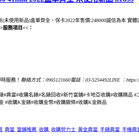
95成新(未使用新品)盒單齊全，保卡2022年售價:248000誠信為本 實
>>服務項目<<：
即時服務！
聯絡方式：0965121660
電話：03-5254492
LINE ：https:/
手錶#典當#收購名錶#名錶回收#新竹當鋪#卡地亞收購#收購精品 #
金 #收購K金錶#收購金幣#收購銀條#收購K金飾品
借
典當
當鋪推薦
收購
收購勞力士
黃金典當
手錶典當
手機典