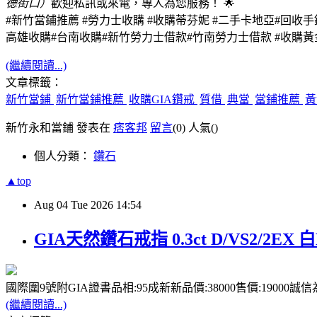
德街口）
歡迎私訊或來電，專人為您服務！ 🌟
#新竹當鋪推薦 #勞力士收購 #收購蒂芬妮 #二手卡地亞#回收
高雄收購#台南收購#新竹勞力士借款
#竹南勞力士借款 #收購黃
(繼續閱讀...)
文章標籤：
新竹當鋪
新竹當鋪推薦
收購GIA鑽戒
質借
典當
當鋪推薦
黃
新竹永和當鋪 發表在
痞客邦
留言
(0)
人氣(
)
個人分類：
鑽石
▲top
Aug
04
Tue
2026
14:54
GIA天然鑽石戒指 0.3ct D/VS2/2EX 白
國際圍9號附GIA證書品相:95成新新品價:38000售價:19000誠
(繼續閱讀...)