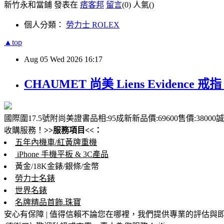
新竹永和當鋪 發表在
痞客邦
留言
(0)
人氣(
)
個人分類：
勞力士 ROLEX
▲top
Aug
05
Wed
2026
16:17
CHAUMET 尚美 Liens Evidence 戒指
國際圍17.5號附尚美證書品相:95成新新品價:69600售價:3800
收購服務！
>>服務項目<<：
五年內機車/紅黃牌重機
iPhone 手機平板 & 3C產品
黃金/18K金錶/銀條/金幣
勞力士名錶
世界名錶
名牌精品首飾.珠寶
安心有保障 | 值得信賴
不論您在哪裡，我們提供專業的評估與