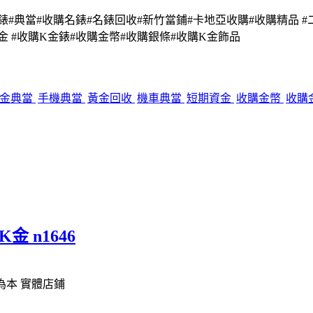
手錶#典當#收購名錶#名錶回收#新竹當鋪#卡地亞收購#收購精品 #
金 #收購K金錶#收購金幣#收購銀條#收購K金飾品
金典當
手機典當
黃金回收
機車典當
短期資金
收購金幣
收購
K金 n1646
信為本 實體店鋪