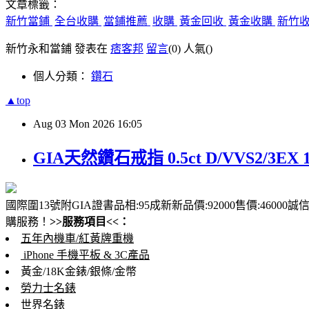
文章標籤：
新竹當鋪
全台收購
當鋪推薦
收購
黃金回收
黃金收購
新竹
新竹永和當鋪 發表在
痞客邦
留言
(0)
人氣(
)
個人分類：
鑽石
▲top
Aug
03
Mon
2026
16:05
GIA天然鑽石戒指 0.5ct D/VVS2/3EX 1
國際圍13號附GIA證書品相:95成新新品價:92000售價:46000
購服務！
>>服務項目<<：
五年內機車/紅黃牌重機
iPhone 手機平板 & 3C產品
黃金/18K金錶/銀條/金幣
勞力士名錶
世界名錶