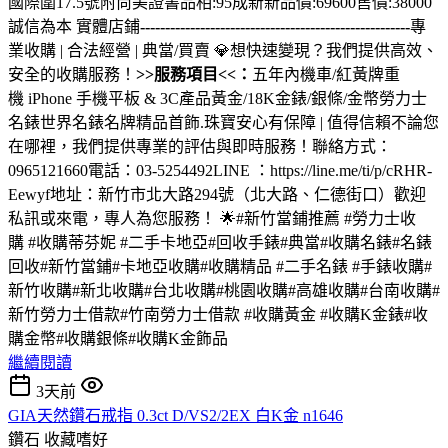
國際圍17.5號附尚美證書品相:95成新新品價:69600售價:38000
誠信為本 實體店鋪
------------------------------------------------------
專
業收購 | 合法經營 | 典當/買賣 💎想快速變現？我們提供高效、
安全的收購服務！
>>服務項目<<：
五年內機車/紅黃牌重
機 iPhone 手機平板 & 3C產品黃金/18K金錶/銀條/金幣勞力士
名錶世界名錶名牌精品首飾.珠寶安心有保障 | 值得信賴不論您
在哪裡，我們提供專業的評估與即時服務！聯絡方式：
0965121660電話：03-5254492LINE ：https://line.me/ti/p/cRHR-
Eewyf地址：新竹市北大路294號（北大路、仁德街口）歡迎
私訊或來電，專人為您服務！ 🌟#新竹當鋪推薦 #勞力士收
購 #收購蒂芬妮 #二手卡地亞#回收手錶#典當#收購名錶#名錶
回收#新竹當鋪#卡地亞收購#收購精品 #二手名錶 #手錶收購#
新竹收購#新北收購#台北收購#桃園收購#高雄收購#台南收購#
新竹勞力士借款#竹南勞力士借款 #收購黃金 #收購K金錶#收
購金幣#收購銀條#收購K金飾品
繼續閱讀
3天前
GIA天然鑽石戒指 0.3ct D/VS2/2EX 白K金 n1646
鑽石
收藏嗜好