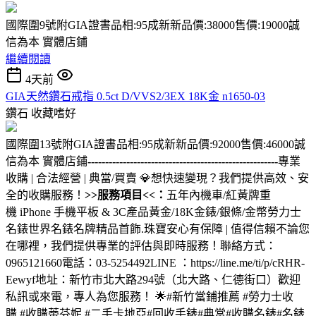
國際圍9號附GIA證書品相:95成新新品價:38000售價:19000誠
信為本 實體店鋪
繼續閱讀
4天前
GIA天然鑽石戒指 0.5ct D/VVS2/3EX 18K金 n1650-03
鑽石
收藏嗜好
國際圍13號附GIA證書品相:95成新新品價:92000售價:46000誠
信為本 實體店鋪
------------------------------------------------------
專業
收購 | 合法經營 | 典當/買賣 💎想快速變現？我們提供高效、安
全的收購服務！
>>服務項目<<：
五年內機車/紅黃牌重
機 iPhone 手機平板 & 3C產品黃金/18K金錶/銀條/金幣勞力士
名錶世界名錶名牌精品首飾.珠寶安心有保障 | 值得信賴不論您
在哪裡，我們提供專業的評估與即時服務！聯絡方式：
0965121660電話：03-5254492LINE ：https://line.me/ti/p/cRHR-
Eewyf地址：新竹市北大路294號（北大路、仁德街口）歡迎
私訊或來電，專人為您服務！ 🌟#新竹當鋪推薦 #勞力士收
購 #收購蒂芬妮 #二手卡地亞#回收手錶#典當#收購名錶#名錶