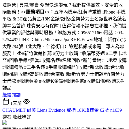
法經營 | 典當/買賣 💎想快速變現？我們提供高效、安全的收
購服務！
>>服務項目<<：
五年內機車/紅黃牌重機 iPhone 手機
平板 & 3C產品黃金/18K金錶/銀條/金幣勞力士名錶世界名錶名
牌精品首飾.珠寶安心有保障 | 值得信賴不論您在哪裡，我們提
供專業的評估與即時服務！聯絡方式：0965121660電話：03-
5254492LINE ：https://line.me/ti/p/cRHR-Eewyf地址：新竹市北
大路294號（北大路、仁德街口）歡迎私訊或來電，專人為您
服務！ 🌟#新竹當鋪推薦 #勞力士收購 #收購蒂芬妮 #二手卡地
亞#回收手錶#典當#收購名錶#名錶回收#新竹當鋪#卡地亞收購
#收購精品 #二手名錶 #手錶收購#新竹收購#新北收購#台北收
購#桃園收購#高雄收購#台南收購#新竹勞力士借款#竹南勞力
士借款 #收購黃金 #收購K金錶#收購金幣#收購銀條#收購K金
飾品
繼續閱讀
1天前
CHAUMET 尚美 Liens Evidence 戒指 18K玫瑰金 62號 n1639
鑽石
收藏嗜好