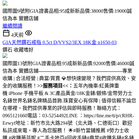
國際圍9號附GIA證書品相:95成新新品價:38000售價:19000誠
信為本 實體店鋪
繼續閱讀
4天前
GIA天然鑽石戒指 0.5ct D/VVS2/3EX 18K金 n1650-03
鑽石
收藏嗜好
國際圍13號附GIA證書品相:95成新新品價:92000售價:46000誠
信為本 實體店鋪
------------------------------------------------------
專業
收購 | 合法經營 | 典當/買賣 💎想快速變現？我們提供高效、安
全的收購服務！
>>服務項目<<：
五年內機車/紅黃牌重
機 iPhone 手機平板 & 3C產品黃金/18K金錶/銀條/金幣勞力士
名錶世界名錶名牌精品首飾.珠寶安心有保障 | 值得信賴不論您
在哪裡，我們提供專業的評估與即時服務！聯絡方式：
0965121660電話：03-5254492LINE ：https://line.me/ti/p/cRHR-
Eewyf地址：新竹市北大路294號（北大路、仁德街口）歡迎
私訊或來電，專人為您服務！ 🌟#新竹當鋪推薦 #勞力士收
購 #收購蒂芬妮 #二手卡地亞#回收手錶#典當#收購名錶#名錶