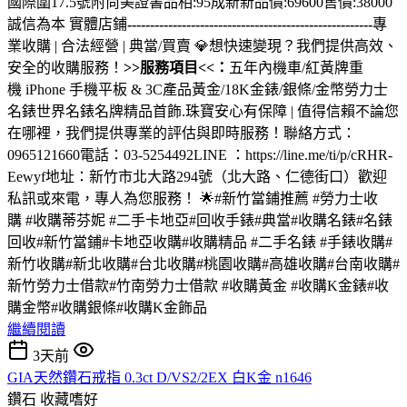
國際圍17.5號附尚美證書品相:95成新新品價:69600售價:38000
誠信為本 實體店鋪
------------------------------------------------------
專
業收購 | 合法經營 | 典當/買賣 💎想快速變現？我們提供高效、
安全的收購服務！
>>服務項目<<：
五年內機車/紅黃牌重
機 iPhone 手機平板 & 3C產品黃金/18K金錶/銀條/金幣勞力士
名錶世界名錶名牌精品首飾.珠寶安心有保障 | 值得信賴不論您
在哪裡，我們提供專業的評估與即時服務！聯絡方式：
0965121660電話：03-5254492LINE ：https://line.me/ti/p/cRHR-
Eewyf地址：新竹市北大路294號（北大路、仁德街口）歡迎
私訊或來電，專人為您服務！ 🌟#新竹當鋪推薦 #勞力士收
購 #收購蒂芬妮 #二手卡地亞#回收手錶#典當#收購名錶#名錶
回收#新竹當鋪#卡地亞收購#收購精品 #二手名錶 #手錶收購#
新竹收購#新北收購#台北收購#桃園收購#高雄收購#台南收購#
新竹勞力士借款#竹南勞力士借款 #收購黃金 #收購K金錶#收
購金幣#收購銀條#收購K金飾品
繼續閱讀
3天前
GIA天然鑽石戒指 0.3ct D/VS2/2EX 白K金 n1646
鑽石
收藏嗜好