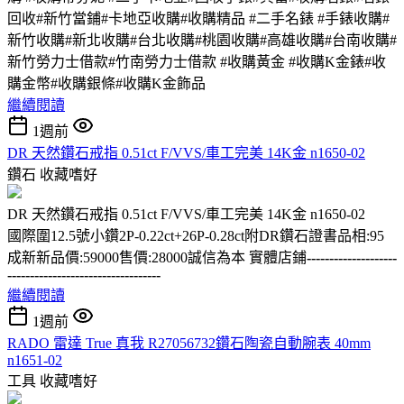
回收#新竹當鋪#卡地亞收購#收購精品 #二手名錶 #手錶收購#
新竹收購#新北收購#台北收購#桃園收購#高雄收購#台南收購#
新竹勞力士借款#竹南勞力士借款 #收購黃金 #收購K金錶#收
購金幣#收購銀條#收購K金飾品
繼續閱讀
1週前
DR 天然鑽石戒指 0.51ct F/VVS/車工完美 14K金 n1650-02
鑽石
收藏嗜好
DR 天然鑽石戒指 0.51ct F/VVS/車工完美 14K金 n1650-02
國際圍12.5號小鑽2P-0.22ct+26P-0.28ct附DR鑽石證書品相:95
成新新品價:59000售價:28000誠信為本 實體店鋪
--------------------
----------------------------------
繼續閱讀
1週前
RADO 雷達 True 真我 R27056732鑽石陶瓷自動腕表 40mm
n1651-02
工具
收藏嗜好