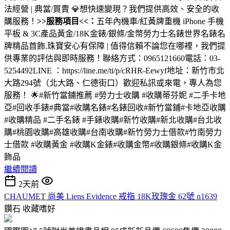
法經營 | 典當/買賣 💎想快速變現？我們提供高效、安全的收
購服務！
>>服務項目<<：
五年內機車/紅黃牌重機 iPhone 手機
平板 & 3C產品黃金/18K金錶/銀條/金幣勞力士名錶世界名錶名
牌精品首飾.珠寶安心有保障 | 值得信賴不論您在哪裡，我們提
供專業的評估與即時服務！聯絡方式：0965121660電話：03-
5254492LINE ：https://line.me/ti/p/cRHR-Eewyf地址：新竹市北
大路294號（北大路、仁德街口）歡迎私訊或來電，專人為您
服務！ 🌟#新竹當鋪推薦 #勞力士收購 #收購蒂芬妮 #二手卡地
亞#回收手錶#典當#收購名錶#名錶回收#新竹當鋪#卡地亞收購
#收購精品 #二手名錶 #手錶收購#新竹收購#新北收購#台北收
購#桃園收購#高雄收購#台南收購#新竹勞力士借款#竹南勞力
士借款 #收購黃金 #收購K金錶#收購金幣#收購銀條#收購K金
飾品
繼續閱讀
2天前
CHAUMET 尚美 Liens Evidence 戒指 18K玫瑰金 62號 n1639
鑽石
收藏嗜好