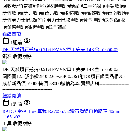
回收#新竹當鋪#卡地亞收購#收購精品 #二手名錶 #手錶收購#
新竹收購#新北收購#台北收購#桃園收購#高雄收購#台南收購#
新竹勞力士借款#竹南勞力士借款 #收購黃金 #收購K金錶#收
購金幣#收購銀條#收購K金飾品
繼續閱讀
1週前
DR 天然鑽石戒指 0.51ct F/VVS/車工完美 14K金 n1650-02
鑽石
收藏嗜好
DR 天然鑽石戒指 0.51ct F/VVS/車工完美 14K金 n1650-02
國際圍12.5號小鑽2P-0.22ct+26P-0.28ct附DR鑽石證書品相:95
成新新品價:59000售價:28000誠信為本 實體店鋪
--------------------
----------------------------------
繼續閱讀
1週前
RADO 雷達 True 真我 R27056732鑽石陶瓷自動腕表 40mm
n1651-02
工具
收藏嗜好