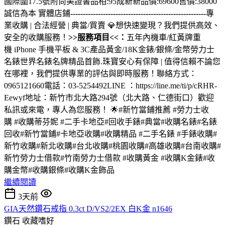
國際圍17.5號附尚美證書品相:95成新新品價:69600售價:38000
誠信為本 實體店鋪
------------------------------------------------------
專
業收購 | 合法經營 | 典當/買賣 💎想快速變現？我們提供高效、
安全的收購服務！
>>服務項目<<：
五年內機車/紅黃牌重
機 iPhone 手機平板 & 3C產品黃金/18K金錶/銀條/金幣勞力士
名錶世界名錶名牌精品首飾.珠寶安心有保障 | 值得信賴不論您
在哪裡，我們提供專業的評估與即時服務！聯絡方式：
0965121660電話：03-5254492LINE ：https://line.me/ti/p/cRHR-
Eewyf地址：新竹市北大路294號（北大路、仁德街口）歡迎
私訊或來電，專人為您服務！ 🌟#新竹當鋪推薦 #勞力士收
購 #收購蒂芬妮 #二手卡地亞#回收手錶#典當#收購名錶#名錶
回收#新竹當鋪#卡地亞收購#收購精品 #二手名錶 #手錶收購#
新竹收購#新北收購#台北收購#桃園收購#高雄收購#台南收購#
新竹勞力士借款#竹南勞力士借款 #收購黃金 #收購K金錶#收
購金幣#收購銀條#收購K金飾品
繼續閱讀
3天前
GIA天然鑽石戒指 0.3ct D/VS2/2EX 白K金 n1646
鑽石
收藏嗜好