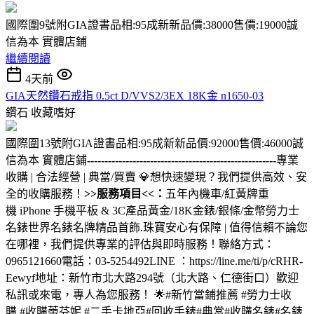
國際圍9號附GIA證書品相:95成新新品價:38000售價:19000誠
信為本 實體店鋪
繼續閱讀
4天前
GIA天然鑽石戒指 0.5ct D/VVS2/3EX 18K金 n1650-03
鑽石
收藏嗜好
國際圍13號附GIA證書品相:95成新新品價:92000售價:46000誠
信為本 實體店鋪
------------------------------------------------------
專業
收購 | 合法經營 | 典當/買賣 💎想快速變現？我們提供高效、安
全的收購服務！
>>服務項目<<：
五年內機車/紅黃牌重
機 iPhone 手機平板 & 3C產品黃金/18K金錶/銀條/金幣勞力士
名錶世界名錶名牌精品首飾.珠寶安心有保障 | 值得信賴不論您
在哪裡，我們提供專業的評估與即時服務！聯絡方式：
0965121660電話：03-5254492LINE ：https://line.me/ti/p/cRHR-
Eewyf地址：新竹市北大路294號（北大路、仁德街口）歡迎
私訊或來電，專人為您服務！ 🌟#新竹當鋪推薦 #勞力士收
購 #收購蒂芬妮 #二手卡地亞#回收手錶#典當#收購名錶#名錶