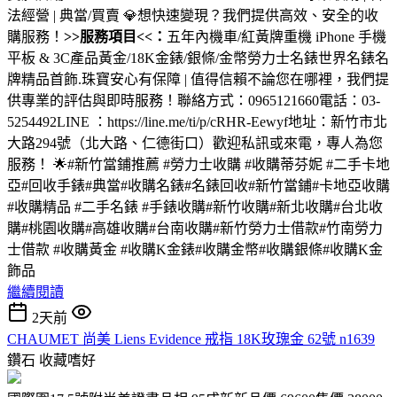
法經營 | 典當/買賣 💎想快速變現？我們提供高效、安全的收
購服務！
>>服務項目<<：
五年內機車/紅黃牌重機 iPhone 手機
平板 & 3C產品黃金/18K金錶/銀條/金幣勞力士名錶世界名錶名
牌精品首飾.珠寶安心有保障 | 值得信賴不論您在哪裡，我們提
供專業的評估與即時服務！聯絡方式：0965121660電話：03-
5254492LINE ：https://line.me/ti/p/cRHR-Eewyf地址：新竹市北
大路294號（北大路、仁德街口）歡迎私訊或來電，專人為您
服務！ 🌟#新竹當鋪推薦 #勞力士收購 #收購蒂芬妮 #二手卡地
亞#回收手錶#典當#收購名錶#名錶回收#新竹當鋪#卡地亞收購
#收購精品 #二手名錶 #手錶收購#新竹收購#新北收購#台北收
購#桃園收購#高雄收購#台南收購#新竹勞力士借款#竹南勞力
士借款 #收購黃金 #收購K金錶#收購金幣#收購銀條#收購K金
飾品
繼續閱讀
2天前
CHAUMET 尚美 Liens Evidence 戒指 18K玫瑰金 62號 n1639
鑽石
收藏嗜好