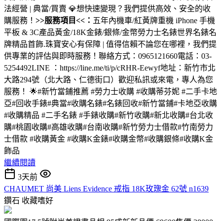
法經營 | 典當/買賣 💎想快速變現？我們提供高效、安全的收
購服務！
>>服務項目<<：
五年內機車/紅黃牌重機 iPhone 手機
平板 & 3C產品黃金/18K金錶/銀條/金幣勞力士名錶世界名錶名
牌精品首飾.珠寶安心有保障 | 值得信賴不論您在哪裡，我們提
供專業的評估與即時服務！聯絡方式：0965121660電話：03-
5254492LINE ：https://line.me/ti/p/cRHR-Eewyf地址：新竹市北
大路294號（北大路、仁德街口）歡迎私訊或來電，專人為您
服務！ 🌟#新竹當鋪推薦 #勞力士收購 #收購蒂芬妮 #二手卡地
亞#回收手錶#典當#收購名錶#名錶回收#新竹當鋪#卡地亞收購
#收購精品 #二手名錶 #手錶收購#新竹收購#新北收購#台北收
購#桃園收購#高雄收購#台南收購#新竹勞力士借款#竹南勞力
士借款 #收購黃金 #收購K金錶#收購金幣#收購銀條#收購K金
飾品
繼續閱讀
3天前
CHAUMET 尚美 Liens Evidence 戒指 18K玫瑰金 62號 n1639
鑽石
收藏嗜好