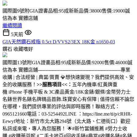
國際圍9號附GIA證書品相:95成新新品價:38000售價:19000誠
信為本 實體店鋪
繼續閱讀
5天前
GIA天然鑽石戒指 0.5ct D/VVS2/3EX 18K金 n1650-03
鑽石
收藏嗜好
國際圍13號附GIA證書品相:95成新新品價:92000售價:46000誠
信為本 實體店鋪
------------------------------------------------------
專業
收購 | 合法經營 | 典當/買賣 💎想快速變現？我們提供高效、安
全的收購服務！
>>服務項目<<：
五年內機車/紅黃牌重
機 iPhone 手機平板 & 3C產品黃金/18K金錶/銀條/金幣勞力士
名錶世界名錶名牌精品首飾.珠寶安心有保障 | 值得信賴不論您
在哪裡，我們提供專業的評估與即時服務！聯絡方式：
0965121660電話：03-5254492LINE ：https://line.me/ti/p/cRHR-
Eewyf地址：新竹市北大路294號（北大路、仁德街口）歡迎
私訊或來電，專人為您服務！ 🌟#新竹當鋪推薦 #勞力士收
購 #收購蒂芬妮 #二手卡地亞#回收手錶#典當#收購名錶#名錶