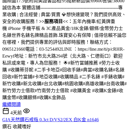
國際圍17.5號附尚美證書品相:95成新新品價:69600售價:38000
誠信為本 實體店鋪
------------------------------------------------------
專
業收購 | 合法經營 | 典當/買賣 💎想快速變現？我們提供高效、
安全的收購服務！
>>服務項目<<：
五年內機車/紅黃牌重
機 iPhone 手機平板 & 3C產品黃金/18K金錶/銀條/金幣勞力士
名錶世界名錶名牌精品首飾.珠寶安心有保障 | 值得信賴不論您
在哪裡，我們提供專業的評估與即時服務！聯絡方式：
0965121660電話：03-5254492LINE ：https://line.me/ti/p/cRHR-
Eewyf地址：新竹市北大路294號（北大路、仁德街口）歡迎
私訊或來電，專人為您服務！ 🌟#新竹當鋪推薦 #勞力士收
購 #收購蒂芬妮 #二手卡地亞#回收手錶#典當#收購名錶#名錶
回收#新竹當鋪#卡地亞收購#收購精品 #二手名錶 #手錶收購#
新竹收購#新北收購#台北收購#桃園收購#高雄收購#台南收購#
新竹勞力士借款#竹南勞力士借款 #收購黃金 #收購K金錶#收
購金幣#收購銀條#收購K金飾品
繼續閱讀
4天前
GIA天然鑽石戒指 0.3ct D/VS2/2EX 白K金 n1646
鑽石
收藏嗜好