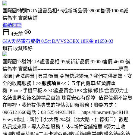
國際圍9號附GIA證書品相:95成新新品價:38000售價:19000誠
信為本 實體店鋪
繼續閱讀
4天前
GIA天然鑽石戒指 0.5ct D/VVS2/3EX 18K金 n1650-03
鑽石
收藏嗜好
國際圍13號附GIA證書品相:95成新新品價:92000售價:46000誠
信為本 實體店鋪
------------------------------------------------------
專業
收購 | 合法經營 | 典當/買賣 💎想快速變現？我們提供高效、安
全的收購服務！
>>服務項目<<：
五年內機車/紅黃牌重
機 iPhone 手機平板 & 3C產品黃金/18K金錶/銀條/金幣勞力士
名錶世界名錶名牌精品首飾.珠寶安心有保障 | 值得信賴不論您
在哪裡，我們提供專業的評估與即時服務！聯絡方式：
0965121660電話：03-5254492LINE ：https://line.me/ti/p/cRHR-
Eewyf地址：新竹市北大路294號（北大路、仁德街口）歡迎
私訊或來電，專人為您服務！ 🌟#新竹當鋪推薦 #勞力士收
購 #收購蒂芬妮 #二手卡地亞#回收手錶#典當#收購名錶#名錶