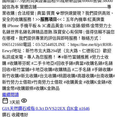
國際圍17.5號附尚美證書品相:95成新新品價:69600售價:38000
誠信為本 實體店鋪
------------------------------------------------------
專
業收購 | 合法經營 | 典當/買賣 💎想快速變現？我們提供高效、
安全的收購服務！
>>服務項目<<：
五年內機車/紅黃牌重
機 iPhone 手機平板 & 3C產品黃金/18K金錶/銀條/金幣勞力士
名錶世界名錶名牌精品首飾.珠寶安心有保障 | 值得信賴不論您
在哪裡，我們提供專業的評估與即時服務！聯絡方式：
0965121660電話：03-5254492LINE ：https://line.me/ti/p/cRHR-
Eewyf地址：新竹市北大路294號（北大路、仁德街口）歡迎
私訊或來電，專人為您服務！ 🌟#新竹當鋪推薦 #勞力士收
購 #收購蒂芬妮 #二手卡地亞#回收手錶#典當#收購名錶#名錶
回收#新竹當鋪#卡地亞收購#收購精品 #二手名錶 #手錶收購#
新竹收購#新北收購#台北收購#桃園收購#高雄收購#台南收購#
新竹勞力士借款#竹南勞力士借款 #收購黃金 #收購K金錶#收
購金幣#收購銀條#收購K金飾品
繼續閱讀
3天前
GIA天然鑽石戒指 0.3ct D/VS2/2EX 白K金 n1646
鑽石
收藏嗜好