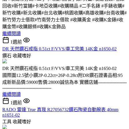
回收#新竹當鋪#卡地亞收購#收購精品 #二手名錶 #手錶收購#
新竹收購#新北收購#台北收購#桃園收購#高雄收購#台南收購#
新竹勞力士借款#竹南勞力士借款 #收購黃金 #收購K金錶#收
購金幣#收購銀條#收購K金飾品
繼續閱讀
1週前
DR 天然鑽石戒指 0.51ct F/VVS/車工完美 14K金 n1650-02
鑽石
收藏嗜好
DR 天然鑽石戒指 0.51ct F/VVS/車工完美 14K金 n1650-02
國際圍12.5號小鑽2P-0.22ct+26P-0.28ct附DR鑽石證書品相:95
成新新品價:59000售價:28000誠信為本 實體店鋪
--------------------
----------------------------------
繼續閱讀
1週前
RADO 雷達 True 真我 R27056732鑽石陶瓷自動腕表 40mm
n1651-02
工具
收藏嗜好