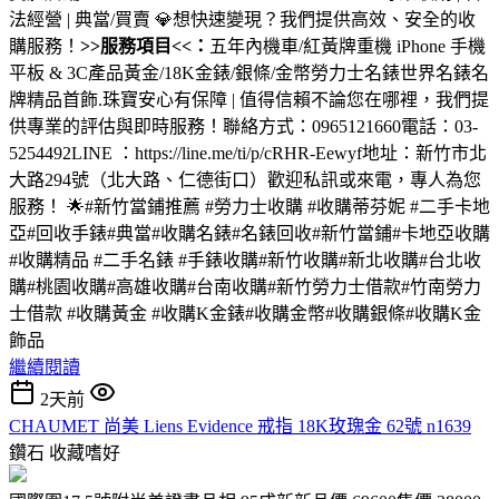
法經營 | 典當/買賣 💎想快速變現？我們提供高效、安全的收
購服務！
>>服務項目<<：
五年內機車/紅黃牌重機 iPhone 手機
平板 & 3C產品黃金/18K金錶/銀條/金幣勞力士名錶世界名錶名
牌精品首飾.珠寶安心有保障 | 值得信賴不論您在哪裡，我們提
供專業的評估與即時服務！聯絡方式：0965121660電話：03-
5254492LINE ：https://line.me/ti/p/cRHR-Eewyf地址：新竹市北
大路294號（北大路、仁德街口）歡迎私訊或來電，專人為您
服務！ 🌟#新竹當鋪推薦 #勞力士收購 #收購蒂芬妮 #二手卡地
亞#回收手錶#典當#收購名錶#名錶回收#新竹當鋪#卡地亞收購
#收購精品 #二手名錶 #手錶收購#新竹收購#新北收購#台北收
購#桃園收購#高雄收購#台南收購#新竹勞力士借款#竹南勞力
士借款 #收購黃金 #收購K金錶#收購金幣#收購銀條#收購K金
飾品
繼續閱讀
2天前
CHAUMET 尚美 Liens Evidence 戒指 18K玫瑰金 62號 n1639
鑽石
收藏嗜好