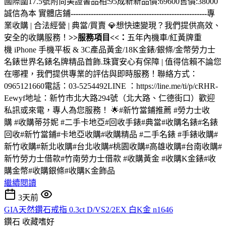
國際圍17.5號附尚美證書品相:95成新新品價:69600售價:38000
誠信為本 實體店鋪
------------------------------------------------------
專
業收購 | 合法經營 | 典當/買賣 💎想快速變現？我們提供高效、
安全的收購服務！
>>服務項目<<：
五年內機車/紅黃牌重
機 iPhone 手機平板 & 3C產品黃金/18K金錶/銀條/金幣勞力士
名錶世界名錶名牌精品首飾.珠寶安心有保障 | 值得信賴不論您
在哪裡，我們提供專業的評估與即時服務！聯絡方式：
0965121660電話：03-5254492LINE ：https://line.me/ti/p/cRHR-
Eewyf地址：新竹市北大路294號（北大路、仁德街口）歡迎
私訊或來電，專人為您服務！ 🌟#新竹當鋪推薦 #勞力士收
購 #收購蒂芬妮 #二手卡地亞#回收手錶#典當#收購名錶#名錶
回收#新竹當鋪#卡地亞收購#收購精品 #二手名錶 #手錶收購#
新竹收購#新北收購#台北收購#桃園收購#高雄收購#台南收購#
新竹勞力士借款#竹南勞力士借款 #收購黃金 #收購K金錶#收
購金幣#收購銀條#收購K金飾品
繼續閱讀
3天前
GIA天然鑽石戒指 0.3ct D/VS2/2EX 白K金 n1646
鑽石
收藏嗜好