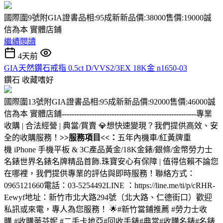
國際圍9號附GIA證書品相:95成新新品價:38000售價:19000誠
信為本 實體店鋪
繼續閱讀
4天前
GIA天然鑽石戒指 0.5ct D/VVS2/3EX 18K金 n1650-03
鑽石
收藏嗜好
國際圍13號附GIA證書品相:95成新新品價:92000售價:46000誠
信為本 實體店鋪
------------------------------------------------------
專業
收購 | 合法經營 | 典當/買賣 💎想快速變現？我們提供高效、安
全的收購服務！
>>服務項目<<：
五年內機車/紅黃牌重
機 iPhone 手機平板 & 3C產品黃金/18K金錶/銀條/金幣勞力士
名錶世界名錶名牌精品首飾.珠寶安心有保障 | 值得信賴不論您
在哪裡，我們提供專業的評估與即時服務！聯絡方式：
0965121660電話：03-5254492LINE ：https://line.me/ti/p/cRHR-
Eewyf地址：新竹市北大路294號（北大路、仁德街口）歡迎
私訊或來電，專人為您服務！ 🌟#新竹當鋪推薦 #勞力士收
購 #收購蒂芬妮 #二手卡地亞#回收手錶#典當#收購名錶#名錶