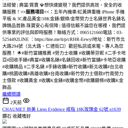
法經營 | 典當/買賣 💎想快速變現？我們提供高效、安全的收
購服務！
>>服務項目<<：
五年內機車/紅黃牌重機 iPhone 手機
平板 & 3C產品黃金/18K金錶/銀條/金幣勞力士名錶世界名錶名
牌精品首飾.珠寶安心有保障 | 值得信賴不論您在哪裡，我們提
供專業的評估與即時服務！聯絡方式：0965121660電話：03-
5254492LINE ：https://line.me/ti/p/cRHR-Eewyf地址：新竹市北
大路294號（北大路、仁德街口）歡迎私訊或來電，專人為您
服務！ 🌟#新竹當鋪推薦 #勞力士收購 #收購蒂芬妮 #二手卡地
亞#回收手錶#典當#收購名錶#名錶回收#新竹當鋪#卡地亞收購
#收購精品 #二手名錶 #手錶收購#新竹收購#新北收購#台北收
購#桃園收購#高雄收購#台南收購#新竹勞力士借款#竹南勞力
士借款 #收購黃金 #收購K金錶#收購金幣#收購銀條#收購K金
飾品
繼續閱讀
2天前
CHAUMET 尚美 Liens Evidence 戒指 18K玫瑰金 62號 n1639
鑽石
收藏嗜好