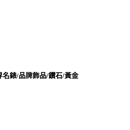
收購世界名錶/品牌飾品/鑽石/黃金