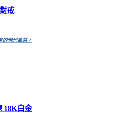
婚對戒
定的現代風格，
鍊 18K白金