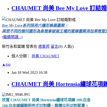
CHAUMET 尚美 Bee My Love 訂結
Bee My Love系列採用六邊形蜂巢圖案，
與眾不同的幾何圖形為象徵拿破崙王權的蜜蜂圖案添加果敢堅
(繼續閱讀...)
新竹永和當鋪 發表在
痞客邦
留言
(0)
人氣(
)
個人分類：
尚美 CHAUMET
▲top
Jan
18
Wed
2023
16:38
CHAUMET 尚美 Hortensia繡球花項
欣賞 CHAUMET 尚美 Hortensia繡球花項鍊 18K白金
18K白金鋪鑲顆明亮式切割鑽，顆欖尖形切割藍寶。